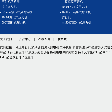
- 弯头机的检测
- 中频感应弯管机
- 冷推弯头机
- 4000T四柱式压力机
- 820mm 液压中频弯管机
- 1620mm 链条式弯管机
- 1000T龙门式压力机
- 扩管机
- 500T四柱式压力机
- 主 5000T四柱式压力机
关于我们
|
产品中心
|
在线留言
|
联系我们
友情链接：
液压弯管机
鼓风机
防爆伺服电机
二手机床
真空袋
差示扫描量热仪
光谱
淋室
博勒飞粘度计
印刷废水处理设备
微机继电保护测试仪
扬子叉车生产厂家
阀门厂
环厂家
金属管浮子流量计